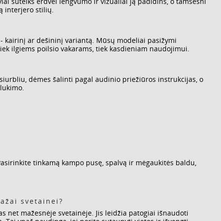
lviai suteiks erdvei lengvumo ir vizualiai ją padidins, o tamsesni
interjero stilių.
kairinį ar dešininį variantą. Mūsų modeliai pasižymi
tiek ilgiems poilsio vakarams, tiek kasdieniam naudojimui.
iurbliu, dėmes šalinti pagal audinio priežiūros instrukcijas, o
blukimo.
. Pasirinkite tinkamą kampo pusę, spalvą ir mėgaukitės baldu,
žai svetainei?
 net mažesnėje svetainėje. Jis leidžia patogiai išnaudoti