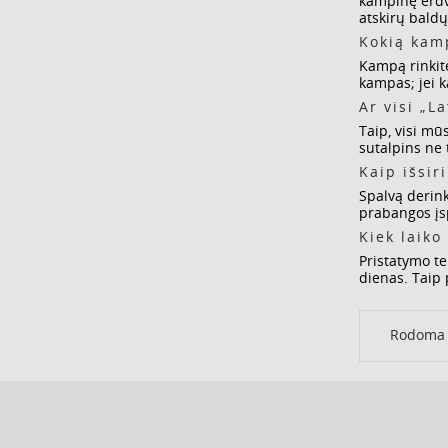
kampinę erdvę
atskirų baldų
Kokią kamp
Kampą rinkitė
kampas; jei k
Ar visi „L
Taip, visi mū
sutalpins ne 
Kaip išsir
Spalvą derink
prabangos įsp
Kiek laiko
Pristatymo te
dienas. Taip 
Rodoma 1