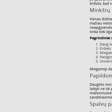
erdvūs, kad v
Minkštų
Vienas didžia
mažiau vietos
neapgyvendint
tinka tiek il
Pagrindiniai
Daug vi
Erdvės 
Miegamo
Patogūs
Univers
Miegamoji dal
Papildom
Daugelis mink
laikyti ne ti
mažesniuose b
sandėliavimo 
Spalvų p