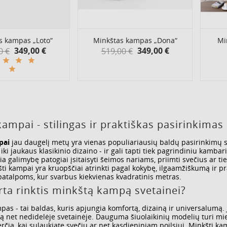
s kampas „Loto“
Minkštas kampas „Dona“
Mi
349,00 €
349,00 €
ta
0 €
Kaina
Yprasta
519,00 €
Kaina
kaina
kampai - stilingas ir praktiškas pasirinkimas 
pai
jau daugelį metų yra vienas populiariausių baldų pasirinkimų sve
ki jaukaus klasikinio dizaino - ir gali tapti tiek pagrindiniu kambari
ia galimybę patogiai įsitaisyti šeimos nariams, priimti svečius ar t
ti kampai yra kruopščiai atrinkti pagal kokybę, ilgaamžiškumą ir pr
talpoms, kur svarbus kiekvienas kvadratinis metras.
rta rinktis minkštą kampą svetainei?
as - tai baldas, kuris apjungia komfortą, dizainą ir universalumą. J
 net nedidelėje svetainėje. Dauguma šiuolaikinių modelių turi mieg
erčia, kai sulaukiate svečių ar net kasdieniniam poilsiui. Minkšti 