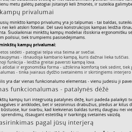
ienu metu galėtų patogiai įsitaisyti keli žmonės, ir suteikia galimyb
 kampų privalumai
usių minkšto kampo privalumų yra jo talpumas - tai baldas, suteiki
 nei keli atskiri foteliai. Dėl savo konstrukcijos kampas leidžia išn
a. Šiuolaikiniai minkštų kampų modeliai išsiskiria ergonomišku sėd
gam poilsiui, tiek trumpiems pasisėdėjimams.
 minkštų kampų privalumai:
etos sėdėti - patogiai telpa visa šeima ar svečiai.
taupymas - išnaudoja kambario kampą, kuris dažnai lieka tuščias.
ji funkcija - leidžia greitai paversti kampą lova.
 atlošai ir ergonomiška forma - užtikrina komfortą tiek sėdint, tiek 
alumas - tinka įvairaus dydžio svetainėms ir skirtingiems interjero 
is yra dar vienas funkcionalumo elementas - vienu judesiu ji pave
as funkcionalumas - patalynės dėžė
štų kampų turi integruotą patalynės dėžę, kuri padeda palaikyti tv
k pagalves ir antklodes, bet ir sezoninius drabužius, pledus ar kitus 
ūstuose, kur svarbu, kad kiekvienas baldas turėtų daugiau nei vie
sprendimų, išsaugant estetišką ir tvarkingą svetainės vaizdą.
asirinkimas pagal jūsų interjerą