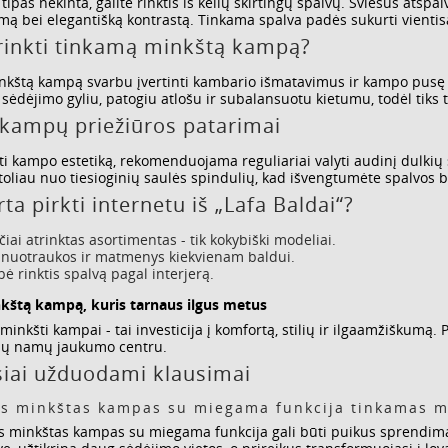
tipas nekinta, galite rinktis iš kelių skirtingų spalvų. Šviesūs atspa
ą bei elegantišką kontrastą. Tinkama spalva padės sukurti vientisą 
irinkti tinkamą minkštą kampą?
kštą kampą svarbu įvertinti kambario išmatavimus ir kampo pusę - 
ėdėjimo gyliu, patogiu atlošu ir subalansuotu kietumu, todėl tiks 
kampų priežiūros patarimai
yti kampo estetiką, rekomenduojama reguliariai valyti audinį dulkių s
 toliau nuo tiesioginių saulės spindulių, kad išvengtumėte spalvos 
ta pirkti internetu iš „Lafa Baldai“?
iai atrinktas asortimentas - tik kokybiški modeliai.
 nuotraukos ir matmenys kiekvienam baldui.
ė rinktis spalvą pagal interjerą.
nkštą kampą, kuris tarnaus ilgus metus
 minkšti kampai - tai investicija į komfortą, stilių ir ilgaamžiškumą
ūsų namų jaukumo centru.
iai užduodami klausimai
os minkštas kampas su miegama funkcija tinkamas ma
s minkštas kampas su miegama funkcija gali būti puikus sprendimas