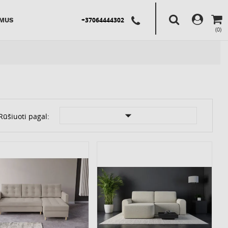
+37064444302
 MUS
(0)

Rūšiuoti pagal: