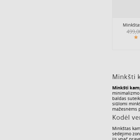
Minkšta
Ypras
499,0
kaina
Minkšti 
Minkšti kam
minimalizmo i
baldas suteik
siūlomi minkš
mažesnėms pa
Kodėl ve
Minkštas kamp
sėdėjimo zoną
jis ypač prav