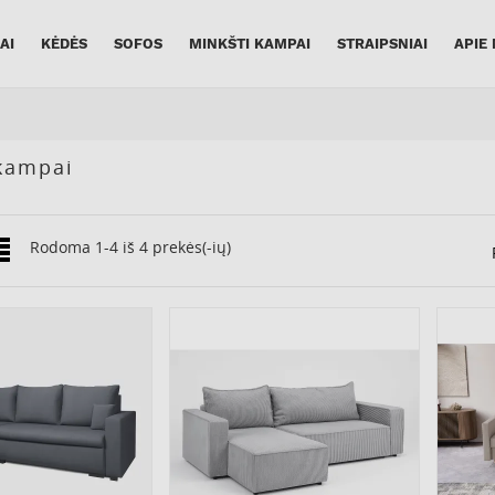
AI
KĖDĖS
SOFOS
MINKŠTI KAMPAI
STRAIPSNIAI
APIE
kampai
Rodoma 1-4 iš 4 prekės(-ių)