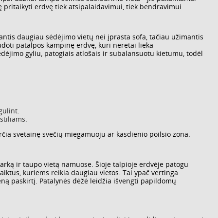
ę pritaikyti erdvę tiek atsipalaidavimui, tiek bendravimui.
antis daugiau sėdėjimo vietų nei įprasta sofa, tačiau užimantis
audoti patalpos kampinę erdvę, kuri neretai lieka
ėjimo gyliu, patogiais atlošais ir subalansuotu kietumu, todėl
gulint.
stiliams.
rčia svetainę svečių miegamuoju ar kasdienio poilsio zona.
arką ir taupo vietą namuose. Šioje talpioje erdvėje patogu
daiktus, kuriems reikia daugiau vietos. Tai ypač vertinga
ną paskirtį. Patalynės dėžė leidžia išvengti papildomų