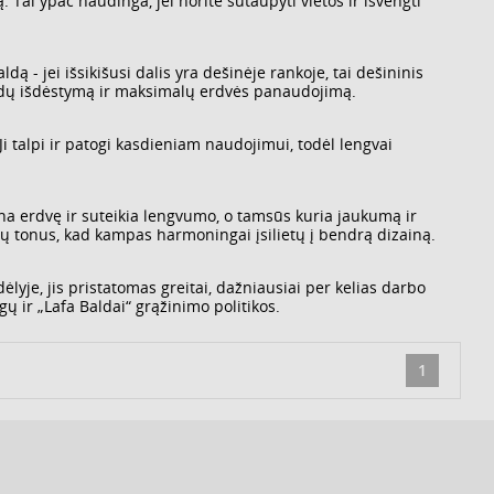
 Tai ypač naudinga, jei norite sutaupyti vietos ir išvengti
ą - jei išsikišusi dalis yra dešinėje rankoje, tai dešininis
baldų išdėstymą ir maksimalų erdvės panaudojimą.
i talpi ir patogi kasdieniam naudojimui, todėl lengvai
dina erdvę ir suteikia lengvumo, o tamsūs kuria jaukumą ir
ldų tonus, kad kampas harmoningai įsilietų į bendrą dizainą.
lyje, jis pristatomas greitai, dažniausiai per kelias darbo
ų ir „Lafa Baldai“ grąžinimo politikos.
1