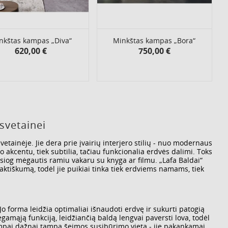
nkštas kampas „Diva“
Minkštas kampas „Bora“
620,00 €
750,00 €
Kaina
Kaina
svetainei
tainėje. Jie dera prie įvairių interjero stilių - nuo modernaus
o akcentu, tiek subtilia, tačiau funkcionalia erdvės dalimi. Toks
iesiog mėgautis ramiu vakaru su knyga ar filmu. „Lafa Baldai“
aktiškumą, todėl jie puikiai tinka tiek erdviems namams, tiek
o forma leidžia optimaliai išnaudoti erdvę ir sukurti patogią
amąją funkciją, leidžiančią baldą lengvai paversti lova, todėl
kampai dažnai tampa šeimos susibūrimo vieta - jie pakankamai