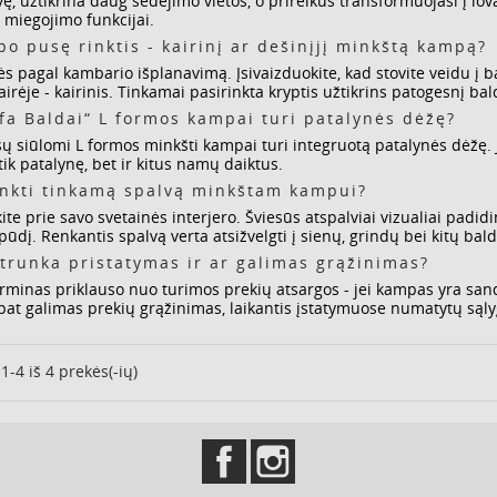
, užtikrina daug sėdėjimo vietos, o prireikus transformuojasi į lovą.
 miegojimo funkcijai.
o pusę rinktis - kairinį ar dešinįjį minkštą kampą?
s pagal kambario išplanavimą. Įsivaizduokite, kad stovite veidu į bald
airėje - kairinis. Tinkamai pasirinkta kryptis užtikrins patogesnį 
afa Baldai“ L formos kampai turi patalynės dėžę?
sų siūlomi L formos minkšti kampai turi integruotą patalynės dėžę. J
tik patalynę, bet ir kitus namų daiktus.
inkti tinkamą spalvą minkštam kampui?
ite prie savo svetainės interjero. Šviesūs atspalviai vizualiai padi
ūdį. Renkantis spalvą verta atsižvelgti į sienų, grindų bei kitų ba
 trunka pristatymas ir ar galimas grąžinimas?
rminas priklauso nuo turimos prekių atsargos - jei kampas yra sandė
pat galimas prekių grąžinimas, laikantis įstatymuose numatytų sąlyg
-4 iš 4 prekės(-ių)
Facebook
Instagram