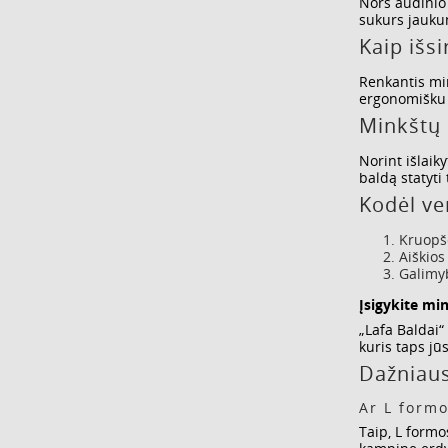
Nors audinio 
sukurs jaukum
Kaip išs
Renkantis min
ergonomišku s
Minkštų 
Norint išlaik
baldą statyti
Kodėl ver
Kruopšč
Aiškios
Galimyb
Įsigykite mi
„Lafa Baldai“
kuris taps j
Dažniaus
Ar L form
Taip, L formo