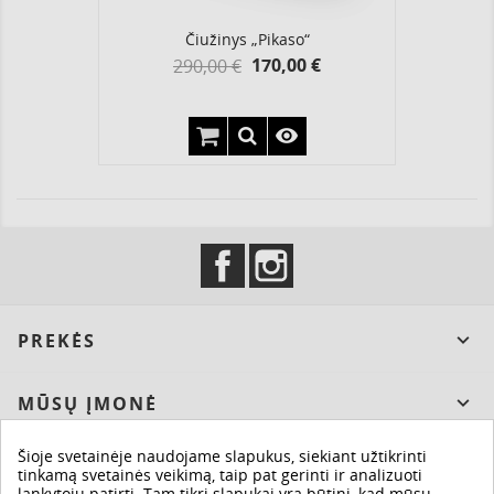
Čiužinys „Pikaso“
Yprasta
Kaina
170,00 €
290,00 €
kaina

Facebook
Instagram
PREKĖS

MŪSŲ ĮMONĖ

Šioje svetainėje naudojame slapukus, siekiant užtikrinti
JŪSŲ PASKYRA

tinkamą svetainės veikimą, taip pat gerinti ir analizuoti
lankytojų patirtį. Tam tikri slapukai yra būtini, kad mūsų