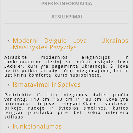
PREKĖS INFORMACIJA
ATSILIEPIMAI
Moderni Dvigulė Lova - Ukrainos
Meistrystės Pavyzdys
Atraskite modernios elegancijos ir
funkcionalumo derinį su mūsų dvigule lova
„Adelė“, kuri yra pagaminta Ukrainoje. Ši lova
ne tik puikiai atrodys jūsų miegamajame, bet ir
užtikrins komfortą, kurio nusipelnėte.
Išmatavimai ir Spalvos
Pasirinkite iš trijų miegamos dalies pločio
variantų: 140 cm, 160 cm ir 180 cm. Lova yra
prieinama trijose elegantiškose spalvose:
pilkoje, rudoje ir šviesios smėlinės, kurios
lengvai prisitaiko prie bet kokio interjero
stiliaus.
Funkcionalumas