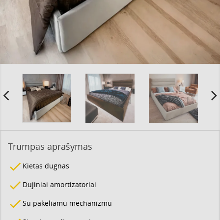
Trumpas aprašymas
done
Kietas dugnas
done
Dujiniai amortizatoriai
done
Su pakeliamu mechanizmu