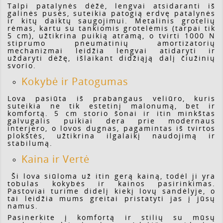
Talpi patalynės dėžė, lengvai atsidaranti iš
galinės pusės, suteikia patogią erdvę patalynės
ir kitų daiktų saugojimui. Metalinis grotelių
rėmas, kartu su tankiomis grotelėmis (tarpai tik
5 cm), užtikrina puikią atramą, o tvirti 1000 N
stiprumo pneumatinių amortizatorių
mechanizmai leidžia lengvai atidaryti ir
uždaryti dėžę, išlaikant didžiąją dalį čiužinių
svorio.
Kokybė ir Patogumas
Lova pasiūta iš prabangaus veliūro, kuris
suteikia ne tik estetinį malonumą, bet ir
komfortą. 5 cm storio šonai ir itin minkštas
galvugalis puikiai dera prie modernaus
interjero, o lovos dugnas, pagamintas iš tvirtos
plokštės, užtikrina ilgalaikį naudojimą ir
stabilumą.
Kaina ir Vertė
Ši lova siūloma už itin gerą kainą, todėl ji yra
tobulas kokybės ir kainos pasirinkimas.
Pastoviai turime didelį kiekį lovų sandėlyje, o
tai leidžia mums greitai pristatyti jas į jūsų
namus.
Pasinerkite į komfortą ir stilių su mūsų