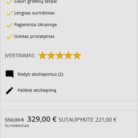
done
Siauri grotelių tarpai
done
Lengvas surinkimas
done
Pagaminta Ukrainoje
done
Greitas pristatymas
ĮVERTINIMAS:

Rodyti atsiliepimus (2)

Palikite atsiliepimą
329,00 €
SUTAUPYKITE 221,00 €
550,00 €
Su mokesčiais