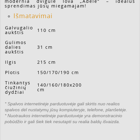
modernia dvigule lova „Adelė“ – idealus
sprendimas jūsų miegamajam!
Išmatavimai
Galvugalio
110 cm
aukštis
Gulimos
dalies
31 cm
aukštis
Ilgis
215 cm
Plotis
150/170/190 cm
Tinkantys
140/160/180x200
čiužinių
cm
dydžiai
*
Spalvos internetinėje parduotuvėje gali skirtis nuo realios
spalvos dėl nustatymų jūsų kompiuteryje, telefone, planšetėje.
*
Nuotraukos internetinėje parduotuvėje yra demonstracinio
pobūdžio ir gali šiek tiek nesutapti su realia baldų išvaizda.