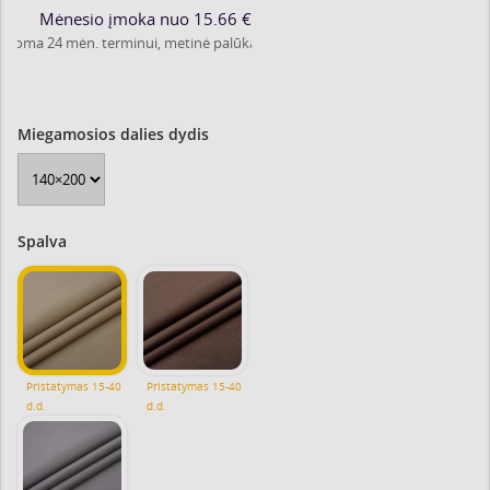
Mėnesio įmoka nuo 15.66 €
a 24 mėn. terminui, metinė palūkanų norma – 6.9%, sutarties sudarymo moke
Miegamosios dalies dydis
Spalva
B05
B08
Pristatymas 15-40
Pristatymas 15-40
d.d.
d.d.
B18