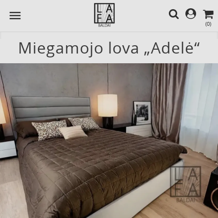

(0)
Miegamojo lova „Adelė“